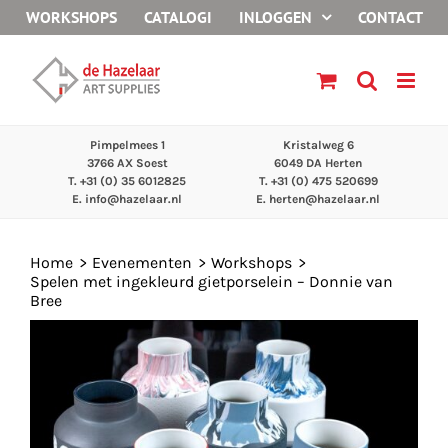
Ga
WORKSHOPS
CATALOGI
INLOGGEN
CONTACT
naar
inhoud
Pimpelmees 1
Kristalweg 6
3766 AX Soest
6049 DA Herten
T. +31 (0) 35 6012825
T. +31 (0) 475 520699
E.
info@hazelaar.nl
E.
herten@hazelaar.nl
Home
Evenementen
Workshops
Spelen met ingekleurd gietporselein – Donnie van
Bree