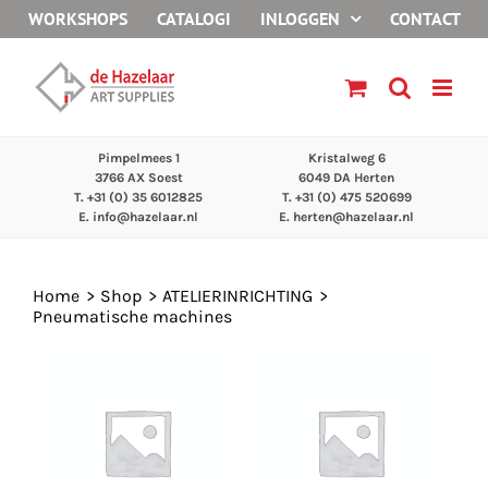
Ga
WORKSHOPS
CATALOGI
INLOGGEN
CONTACT
naar
inhoud
Pimpelmees 1
Kristalweg 6
3766 AX Soest
6049 DA Herten
T. +31 (0) 35 6012825
T. +31 (0) 475 520699
E.
info@hazelaar.nl
E.
herten@hazelaar.nl
Home
Shop
ATELIERINRICHTING
Pneumatische machines