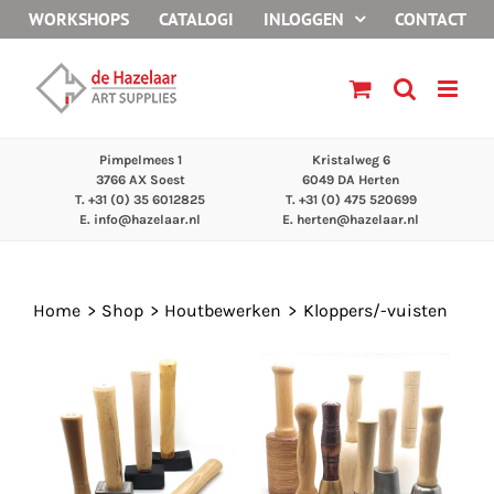
Ga
WORKSHOPS
CATALOGI
INLOGGEN
CONTACT
naar
inhoud
Pimpelmees 1
Kristalweg 6
3766 AX Soest
6049 DA Herten
T. +31 (0) 35 6012825
T. +31 (0) 475 520699
E.
info@hazelaar.nl
E.
herten@hazelaar.nl
Home
Shop
Houtbewerken
Kloppers/-vuisten