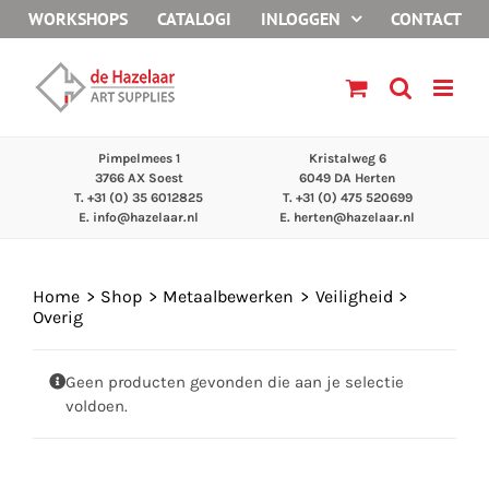
Ga
WORKSHOPS
CATALOGI
INLOGGEN
CONTACT
naar
inhoud
Pimpelmees 1
Kristalweg 6
3766 AX Soest
6049 DA Herten
T. +31 (0) 35 6012825
T. +31 (0) 475 520699
E.
info@hazelaar.nl
E.
herten@hazelaar.nl
Home
Shop
Metaalbewerken
Veiligheid
Overig
Geen producten gevonden die aan je selectie
voldoen.