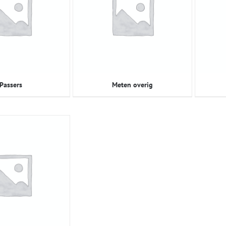
Passers
Meten overig