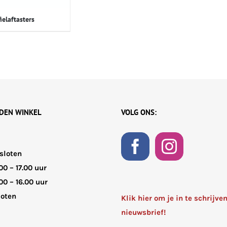
ielaftasters
JDEN WINKEL
VOLG ONS:
sloten
00 – 17.00 uur
00 – 16.00 uur
loten
Klik hier om je in te schrijve
nieuwsbrief!