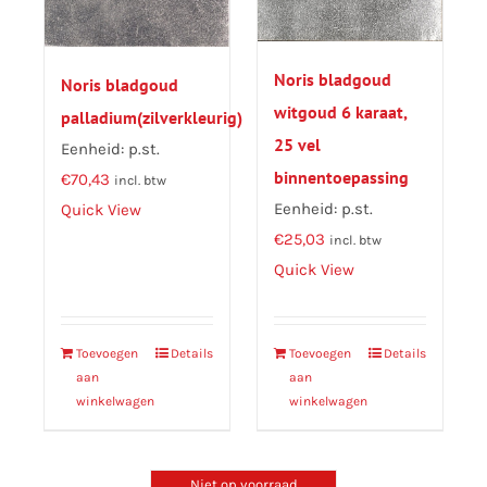
Noris bladgoud
Noris bladgoud
witgoud 6 karaat,
palladium(zilverkleurig)
25 vel
Eenheid: p.st.
binnentoepassing
€
70,43
incl. btw
Eenheid: p.st.
Quick View
€
25,03
incl. btw
Quick View
Toevoegen
Details
Toevoegen
Details
aan
aan
winkelwagen
winkelwagen
Niet op voorraad