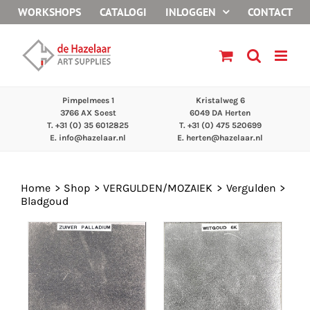
Ga
WORKSHOPS
CATALOGI
INLOGGEN
CONTACT
naar
inhoud
Pimpelmees 1
Kristalweg 6
3766 AX Soest
6049 DA Herten
T. +31 (0) 35 6012825
T. +31 (0) 475 520699
E.
info@hazelaar.nl
E.
herten@hazelaar.nl
Home
Shop
VERGULDEN/MOZAIEK
Vergulden
Bladgoud