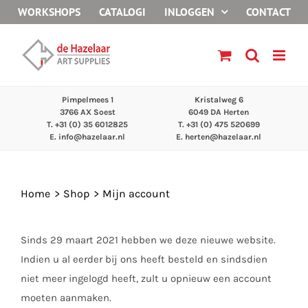
Ga
WORKSHOPS
CATALOGI
INLOGGEN
CONTACT
naar
inhoud
Pimpelmees 1
Kristalweg 6
3766 AX Soest
6049 DA Herten
T. +31 (0) 35 6012825
T. +31 (0) 475 520699
E.
info@hazelaar.nl
E.
herten@hazelaar.nl
Home
Shop
Mijn account
Sinds 29 maart 2021 hebben we deze nieuwe website.
Indien u al eerder bij ons heeft besteld en sindsdien
niet meer ingelogd heeft, zult u opnieuw een account
moeten aanmaken.