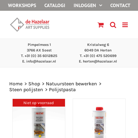
Ga
WORKSHOPS
CATALOGI
INLOGGEN
CONTACT
naar
inhoud
Pimpelmees 1
Kristalweg 6
3766 AX Soest
6049 DA Herten
T. +31 (0) 35 6012825
T. +31 (0) 475 520699
E.
info@hazelaar.nl
E.
herten@hazelaar.nl
Home
Shop
Natuursteen bewerken
Steen polijsten
Polijstpasta
Niet op voorraad