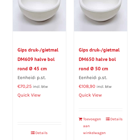
Gips druk-/gietmal
Gips druk-/gietmal
DM609 halve bol
DM650 halve bol
rond Ø 45 cm
rond Ø 50 cm
Eenheid: p.st.
Eenheid: p.st.
€
70,25
€
108,90
incl. btw
incl. btw
Quick View
Quick View
Toevoegen
Details
aan
Details
winkelwagen