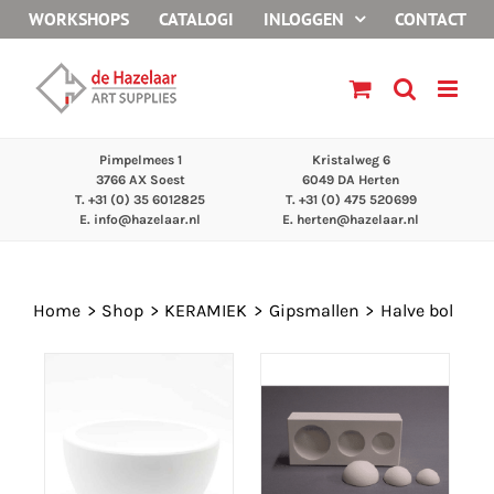
Ga
WORKSHOPS
CATALOGI
INLOGGEN
CONTACT
naar
inhoud
Pimpelmees 1
Kristalweg 6
3766 AX Soest
6049 DA Herten
T. +31 (0) 35 6012825
T. +31 (0) 475 520699
E.
info@hazelaar.nl
E.
herten@hazelaar.nl
Home
Shop
KERAMIEK
Gipsmallen
Halve bol