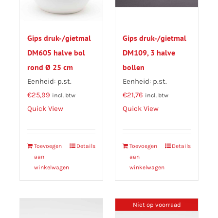
Gips druk-/gietmal
Gips druk-/gietmal
DM605 halve bol
DM109, 3 halve
rond Ø 25 cm
bollen
Eenheid: p.st.
Eenheid: p.st.
€
25,99
€
21,76
incl. btw
incl. btw
Quick View
Quick View
Toevoegen
Details
Toevoegen
Details
aan
aan
winkelwagen
winkelwagen
Niet op voorraad