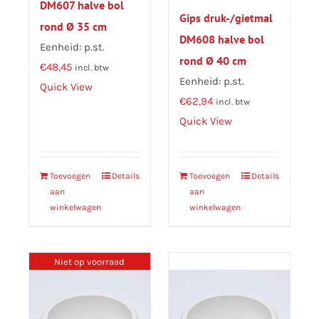
DM607 halve bol
Gips druk-/gietmal
rond Ø 35 cm
DM608 halve bol
Eenheid: p.st.
rond Ø 40 cm
€
48,45
incl. btw
Eenheid: p.st.
Quick View
€
62,94
incl. btw
Quick View
Toevoegen
Details
Toevoegen
Details
aan
aan
winkelwagen
winkelwagen
Niet op voorraad