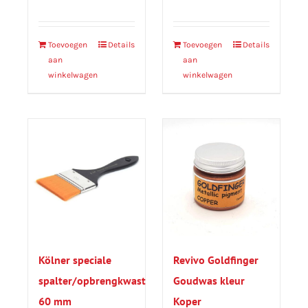
Toevoegen
Details
Toevoegen
Details
aan
aan
winkelwagen
winkelwagen
Kölner speciale
Revivo Goldfinger
spalter/opbrengkwast
Goudwas kleur
60 mm
Koper