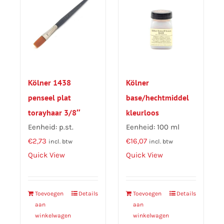
Kölner 1438
Kölner
penseel plat
base/hechtmiddel
torayhaar 3/8″
kleurloos
Eenheid: p.st.
Eenheid: 100 ml
€
2,73
€
16,07
incl. btw
incl. btw
Quick View
Quick View
Toevoegen
Details
Toevoegen
Details
aan
aan
winkelwagen
winkelwagen