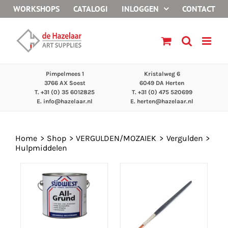
Ga
WORKSHOPS
CATALOGI
INLOGGEN
CONTACT
naar
inhoud
Pimpelmees 1
Kristalweg 6
3766 AX Soest
6049 DA Herten
T. +31 (0) 35 6012825
T. +31 (0) 475 520699
E.
info@hazelaar.nl
E.
herten@hazelaar.nl
Home
Shop
VERGULDEN/MOZAIEK
Vergulden
Hulpmiddelen