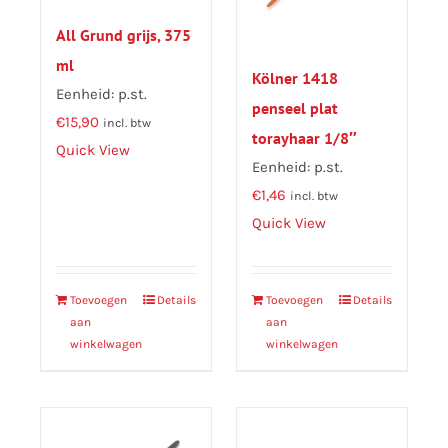
All Grund grijs, 375
ml
Kölner 1418
Eenheid: p.st.
penseel plat
€
15,90
incl. btw
torayhaar 1/8″
Quick View
Eenheid: p.st.
€
1,46
incl. btw
Quick View
Toevoegen
Details
Toevoegen
Details
aan
aan
winkelwagen
winkelwagen