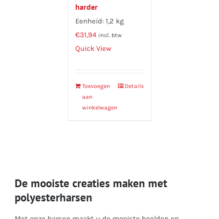
harder
Eenheid: 1,2 kg
€
31,94
incl. btw
Quick View
Toevoegen
Details
aan
winkelwagen
De mooiste creaties maken met
polyesterharsen
Met onze harsen maakt u de mooiste beelden en