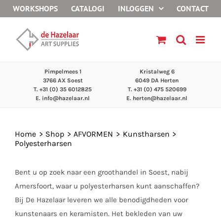
Ga
WORKSHOPS
CATALOGI
INLOGGEN
CONTACT
naar
inhoud
Pimpelmees 1
Kristalweg 6
3766 AX Soest
6049 DA Herten
T. +31 (0) 35 6012825
T. +31 (0) 475 520699
E.
info@hazelaar.nl
E.
herten@hazelaar.nl
Home
Shop
AFVORMEN
Kunstharsen
Polyesterharsen
Bent u op zoek naar een groothandel in Soest, nabij
Amersfoort, waar u polyesterharsen kunt aanschaffen?
Bij De Hazelaar leveren we alle benodigdheden voor
kunstenaars en keramisten. Het bekleden van uw