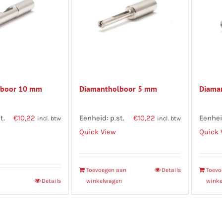
lboor 10 mm
Diamantholboor 5 mm
Diama
t.
€
10,22
Eenheid: p.st.
€
10,22
Eenheid
incl. btw
incl. btw
Quick View
Quick 
Toevoegen aan
Details
Toevo
Details
winkelwagen
wink