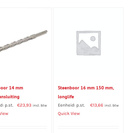
boor 14 mm
Steenboor 16 mm 150 mm,
nsluiting
longlife
: p.st.
€
23,93
Eenheid: p.st.
€
13,66
incl. btw
incl. btw
View
Quick View