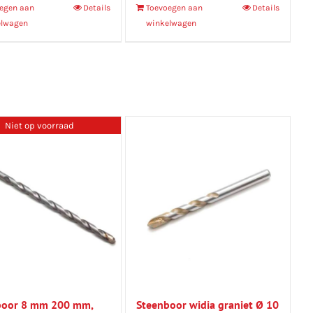
egen aan
Details
Toevoegen aan
Details
elwagen
winkelwagen
Niet op voorraad
boor 8 mm 200 mm,
Steenboor widia graniet Ø 10