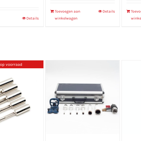
Toevoegen aan
Details
Toevo
Details
winkelwagen
wink
 op voorraad