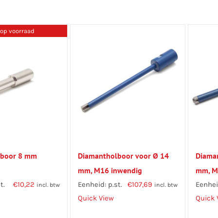
 op voorraad
lboor 8 mm
Diamantholboor voor Ø 14
Diama
mm, M16 inwendig
mm, M
t.
€
10,22
Eenheid: p.st.
€
107,69
Eenheid
incl. btw
incl. btw
Quick View
Quick 