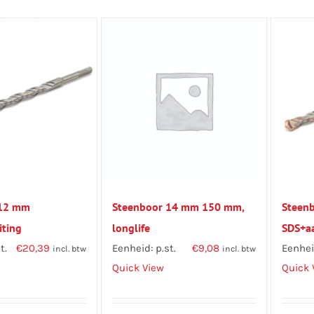
 12 mm
Steenboor 14 mm 150 mm,
Steen
iting
longlife
SDS+aa
t.
€
20,39
Eenheid: p.st.
€
9,08
Eenheid
incl. btw
incl. btw
Quick View
Quick 