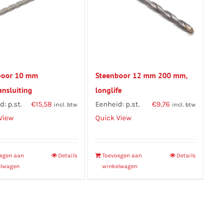
boor 10 mm
Steenboor 12 mm 200 mm,
nsluiting
longlife
: p.st.
€
15,58
Eenheid: p.st.
€
9,76
incl. btw
incl. btw
View
Quick View
egen aan
Details
Toevoegen aan
Details
elwagen
winkelwagen