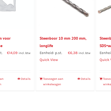
m voor
Steenboor 10 mm 200 mm,
Steen
ne
longlife
SDS+aa
t.
€
14,09
Eenheid: p.st.
€
6,38
Eenheid
incl. btw
incl. btw
Quick View
Quick 
aan
Details
Toevoegen aan
Details
Toevo
n
winkelwagen
wink