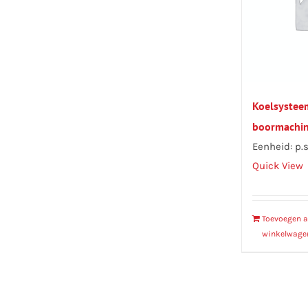
Koelsystee
boormachi
Eenheid: p.s
Quick View
Toevoegen 
winkelwage