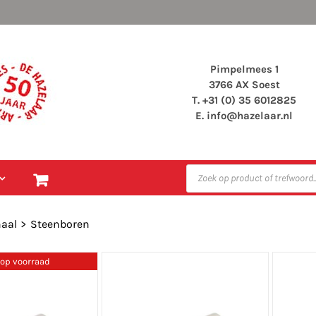
Pimpelmees 1
3766 AX Soest
T. +31 (0) 35 6012825
E.
info@hazelaar.nl
Producten
zoeken
aal
Steenboren
 op voorraad