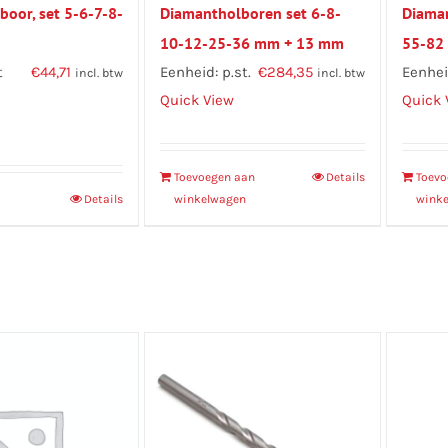
oor, set 5-6-7-8-
Diamantholboren set 6-8-
Diama
10-12-25-36 mm + 13 mm
55-82
t
€
44,71
zeskant water
Eenheid: p.st.
€
284,35
diaman
Eenheid
incl. btw
incl. btw
Quick View
Quick 
Toevoegen aan
Details
Toevo
Details
winkelwagen
wink