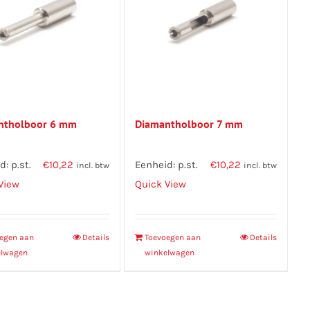
ntholboor 6 mm
Diamantholboor 7 mm
: p.st.
€
10,22
Eenheid: p.st.
€
10,22
incl. btw
incl. btw
View
Quick View
egen aan
Details
Toevoegen aan
Details
elwagen
winkelwagen