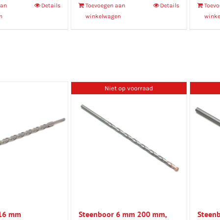
aan
Details
Toevoegen aan
Details
Toevo
n
winkelwagen
wink
Niet op voorraad
 16 mm
Steenboor 6 mm 200 mm,
Steen