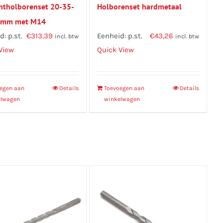
ntholborenset 20-35-
Holborenset hardmetaal
 mm met M14
tboren + ste
: p.st.
€
313,39
Eenheid: p.st.
€
43,26
incl. btw
incl. btw
View
Quick View
egen aan
Details
Toevoegen aan
Details
elwagen
winkelwagen