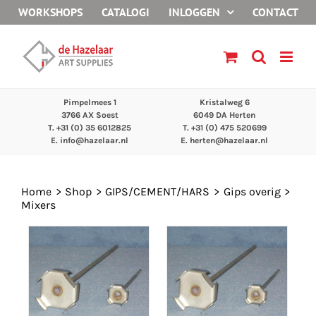
Ga
WORKSHOPS
CATALOGI
INLOGGEN
CONTACT
naar
inhoud
Pimpelmees 1
Kristalweg 6
3766 AX Soest
6049 DA Herten
T. +31 (0) 35 6012825
T. +31 (0) 475 520699
E.
info@hazelaar.nl
E.
herten@hazelaar.nl
Home
Shop
GIPS/CEMENT/HARS
Gips overig
Mixers