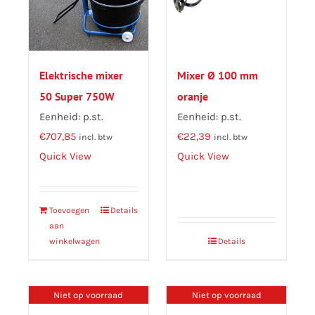
Elektrische mixer
Mixer Ø 100 mm
50 Super 750W
oranje
Eenheid: p.st.
Eenheid: p.st.
€
707,85
€
22,39
incl. btw
incl. btw
Quick View
Quick View
Toevoegen
Details
aan
winkelwagen
Details
Niet op voorraad
Niet op voorraad