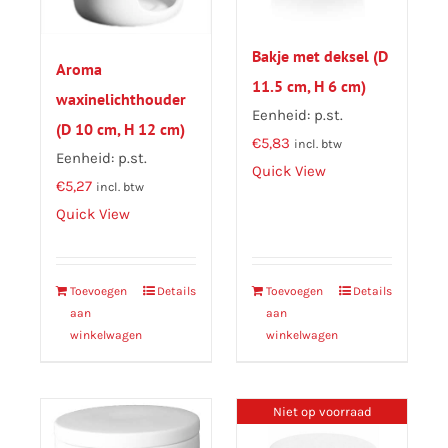
Bakje met deksel (D
Aroma
11.5 cm, H 6 cm)
waxinelichthouder
Eenheid: p.st.
(D 10 cm, H 12 cm)
€
5,83
incl. btw
Eenheid: p.st.
Quick View
€
5,27
incl. btw
Quick View
Toevoegen
Details
Toevoegen
Details
aan
aan
winkelwagen
winkelwagen
Niet op voorraad