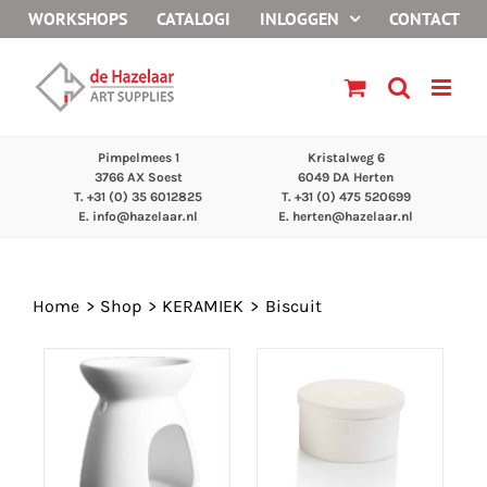
Ga
WORKSHOPS
CATALOGI
INLOGGEN
CONTACT
naar
inhoud
Pimpelmees 1
Kristalweg 6
3766 AX Soest
6049 DA Herten
T. +31 (0) 35 6012825
T. +31 (0) 475 520699
E.
info@hazelaar.nl
E.
herten@hazelaar.nl
Home
Shop
KERAMIEK
Biscuit