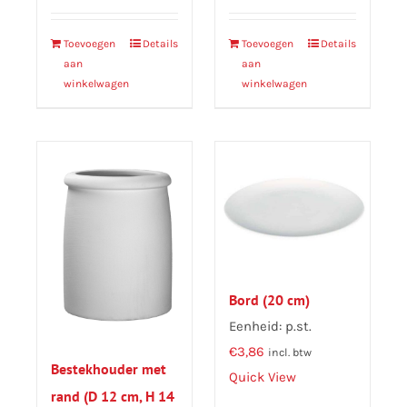
Toevoegen
Details
Toevoegen
Details
aan
aan
winkelwagen
winkelwagen
Bord (20 cm)
Eenheid: p.st.
€
3,86
incl. btw
Bestekhouder met
Quick View
rand (D 12 cm, H 14