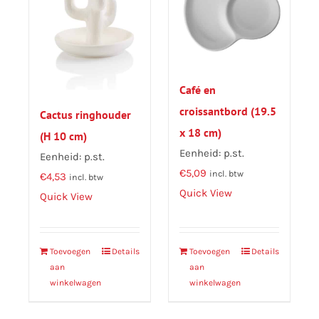
Café en
croissantbord (19.5
Cactus ringhouder
x 18 cm)
(H 10 cm)
Eenheid: p.st.
Eenheid: p.st.
€
5,09
incl. btw
€
4,53
incl. btw
Quick View
Quick View
Toevoegen
Details
Toevoegen
Details
aan
aan
winkelwagen
winkelwagen