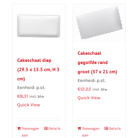
Cakeschaal
Cakeschaal diep
gegolfde rand
(29.5 x 15.5 cm, H 3
groot (37 x 21 cm)
cm)
Eenheid: p.st.
Eenheid: p.st.
€
12,22
incl. btw
€
8,31
incl. btw
Quick View
Quick View
Toevoegen
Details
Toevoegen
Details
aan
aan