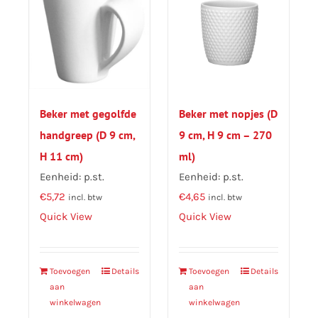
Beker met gegolfde
Beker met nopjes (D
handgreep (D 9 cm,
9 cm, H 9 cm – 270
H 11 cm)
ml)
Eenheid: p.st.
Eenheid: p.st.
€
5,72
€
4,65
incl. btw
incl. btw
Quick View
Quick View
Toevoegen
Details
Toevoegen
Details
aan
aan
winkelwagen
winkelwagen