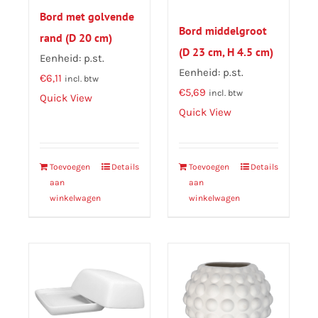
Bord met golvende
Bord middelgroot
rand (D 20 cm)
(D 23 cm, H 4.5 cm)
Eenheid: p.st.
Eenheid: p.st.
€
6,11
incl. btw
€
5,69
incl. btw
Quick View
Quick View
Toevoegen
Details
Toevoegen
Details
aan
aan
winkelwagen
winkelwagen