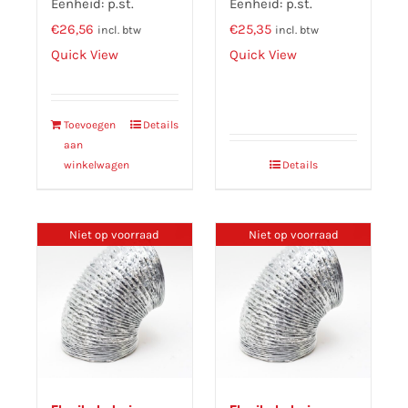
Eenheid: p.st.
Eenheid: p.st.
€
26,56
€
25,35
incl. btw
incl. btw
Quick View
Quick View
Toevoegen
Details
aan
winkelwagen
Details
Niet op voorraad
Niet op voorraad