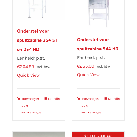
Onderstel voor
Onderstel voor
spuitcabine 234 ST
spuitcabine 544 HD
en 234 HD
Eenheid: p.st.
Eenheid: p.st.
€
265,00
€
264,99
incl. btw
incl. btw
Quick View
Quick View
Toevoegen
Details
Toevoegen
Details
aan
aan
winkelwagen
winkelwagen
Niet op voorraad