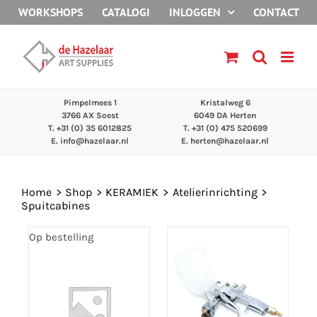
Ga
WORKSHOPS
CATALOGI
INLOGGEN
CONTACT
naar
inhoud
Pimpelmees 1
Kristalweg 6
3766 AX Soest
6049 DA Herten
T. +31 (0) 35 6012825
T. +31 (0) 475 520699
E.
info@hazelaar.nl
E.
herten@hazelaar.nl
Home
Shop
KERAMIEK
Atelierinrichting
Spuitcabines
Op bestelling