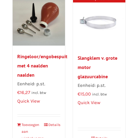
Ringeloor/engobespuit
Slangklem v. grote
met 4 naalden
motor
naalden
glazuurcabine
Eenheid: p.st.
Eenheid: p.st.
€
16,27
incl. btw
€
15,00
incl. btw
Quick View
Quick View
Toevoegen
Details
aan