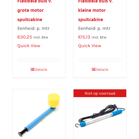
Flexibele buis v.
Flexibele buis v.
grote motor
kleine motor
spuitcabine
spuitcabine
Eenheid: p. mtr
Eenheid: p. mtr
€
30,25
€
15,13
incl. btw
incl. btw
Quick View
Quick View
Details
Details
Niet op voorraad