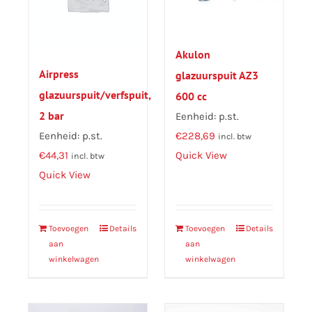
Akulon
Airpress
glazuurspuit AZ3
glazuurspuit/verfspuit,
600 cc
2 bar
Eenheid: p.st.
€
228,69
Eenheid: p.st.
incl. btw
Quick View
€
44,31
incl. btw
Quick View
Toevoegen
Details
Toevoegen
Details
aan
aan
winkelwagen
winkelwagen