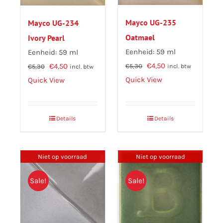
Mayco UG-235
Mayco UG-234
Oatmael
Ivory Pearl
Eenheid: 59 ml
Eenheid: 59 ml
Oorspronkelijke
Huidige
Oorspronkelijke
Huidige
€
4,50
€
4,50
€
5,30
€
5,30
incl. btw
incl. btw
prijs
prijs
prijs
prijs
Quick View
Quick View
was:
is:
was:
is:
€5,30.
€4,50.
€5,30.
€4,50.
Details
Details
Niet op voorraad
Niet op voorraad
Sale!
Sale!