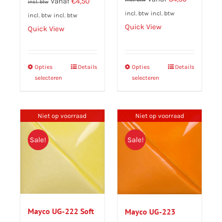
Vanaf
€
4,50
incl. btw
incl. btw
incl. btw
incl. btw
incl. btw
Quick View
Quick View
Opties
Dit
Details
Opties
Dit
Details
selecteren
selecteren
product
product
heeft
heeft
meerdere
meerdere
Niet op voorraad
Niet op voorraad
variaties.
variaties.
Deze
Deze
Sale!
Sale!
optie
optie
kan
kan
gekozen
gekozen
worden
worden
op
op
Mayco UG-222 Soft
Mayco UG-223
de
de