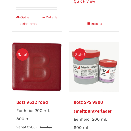
Quick View
Opties
Dit
Details
selecteren
Details
product
heeft
meerdere
variaties.
Sale!
Sale!
Deze
optie
kan
gekozen
worden
op
Botz 9612 rood
Botz SPS 9800
de
Eenheid: 200 ml,
smeltpuntverlager
productpagina
800 ml
Eenheid: 200 ml,
Vanaf
€
14,62
800 ml
incl. btw