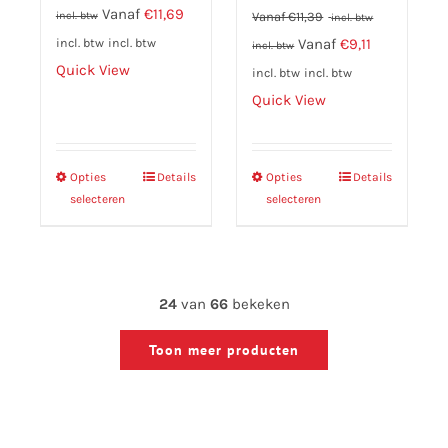
Vanaf
€
11,69
incl. btw
Vanaf
€
11,39
incl. btw
Vanaf
€
9,11
incl. btw
incl. btw
incl. btw
Quick View
incl. btw
incl. btw
Quick View
Opties
Dit
Details
Opties
Dit
Details
selecteren
selecteren
product
product
heeft
heeft
meerdere
meerdere
variaties.
variaties.
24
van
66
bekeken
Deze
Deze
optie
optie
Toon meer producten
kan
kan
gekozen
gekozen
worden
worden