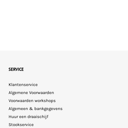
op
op
de
de
productpagina
productpagina
SERVICE
Klantenservice
Algemene Voorwaarden
Voorwaarden workshops
Algemeen & bankgegevens
Huur een draaischijf
Stookservice