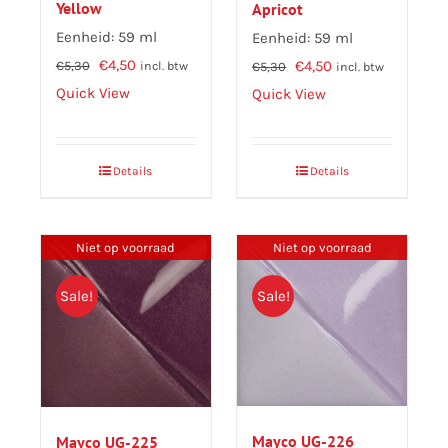
Yellow
Apricot
productpagina
productpagina
Eenheid: 59 ml
Eenheid: 59 ml
Oorspronkelijke
Huidige
€
4,50
Oorspronkelijke
Huidige
€
4,50
€
5,30
incl. btw
€
5,30
incl. btw
prijs
prijs
Quick View
prijs
prijs
Quick View
was:
is:
was:
is:
€5,30.
€4,50.
€5,30.
€4,50.
Details
Details
Niet op voorraad
Niet op voorraad
Sale!
Sale!
Mayco UG-226
Mayco UG-225