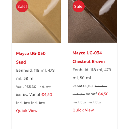
Sale!
Sale!
Mayco UG-034
Mayco UG-030
Chestnut Brown
Sand
Eenheid: 118 ml, 473
Eenheid: 118 ml, 473
ml, 59 ml
ml, 59 ml
Vanaf
€
5,30
incl. btw
Vanaf
€
5,30
incl. btw
Vanaf
€
4,50
Vanaf
€
4,50
incl. btw
incl. btw
incl. btw
incl. btw
incl. btw
incl. btw
Quick View
Quick View