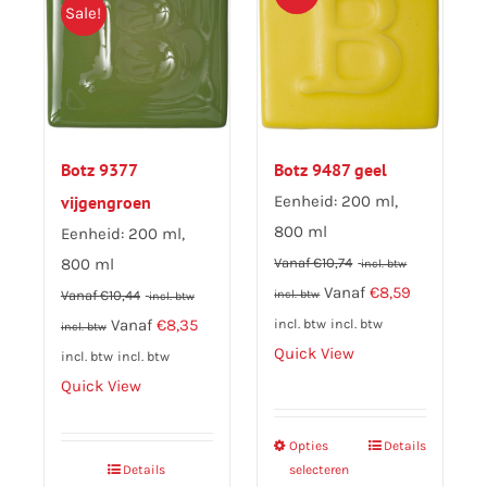
Sale!
Botz 9377
Botz 9487 geel
vijgengroen
Eenheid: 200 ml,
800 ml
Eenheid: 200 ml,
800 ml
Vanaf
€
10,74
incl. btw
Vanaf
€
8,59
Vanaf
€
10,44
incl. btw
incl. btw
Vanaf
€
8,35
incl. btw
incl. btw
incl. btw
Quick View
incl. btw
incl. btw
Quick View
Opties
Dit
Details
Details
selecteren
product