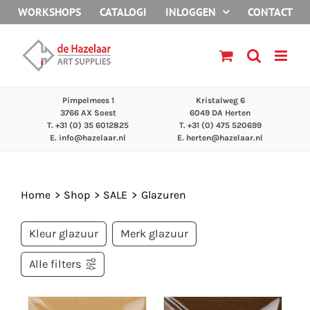
Ga
WORKSHOPS
CATALOGI
INLOGGEN
CONTACT
naar
inhoud
Pimpelmees 1
Kristalweg 6
3766 AX Soest
6049 DA Herten
T. +31 (0) 35 6012825
T. +31 (0) 475 520699
E.
info@hazelaar.nl
E.
herten@hazelaar.nl
Home
Shop
SALE
Glazuren
Kleur glazuur
Merk glazuur
Alle filters