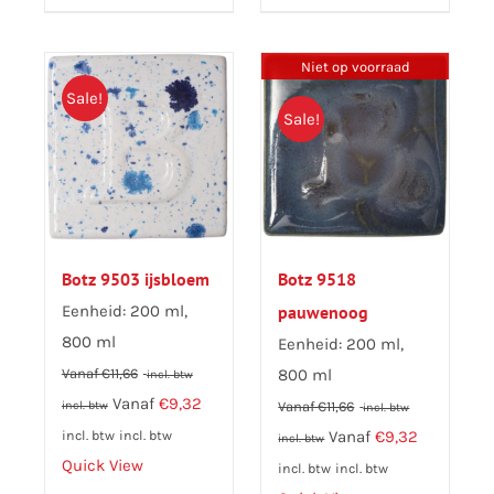
heeft
meerdere
Niet op voorraad
variaties.
Sale!
Deze
Sale!
optie
kan
gekozen
worden
op
Botz 9503 ijsbloem
Botz 9518
de
Eenheid: 200 ml,
pauwenoog
productpagina
800 ml
Eenheid: 200 ml,
Vanaf
€
11,66
800 ml
incl. btw
Vanaf
€
9,32
incl. btw
Vanaf
€
11,66
incl. btw
Vanaf
€
9,32
incl. btw
incl. btw
incl. btw
Quick View
incl. btw
incl. btw