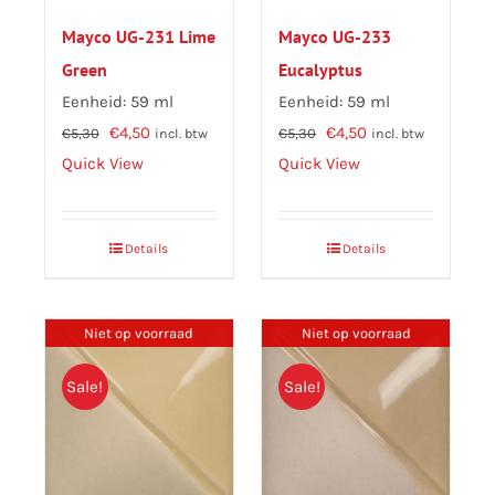
Mayco UG-231 Lime
Mayco UG-233
Green
Eucalyptus
Eenheid: 59 ml
Eenheid: 59 ml
Oorspronkelijke
Huidige
Oorspronkelijke
Huidige
€
4,50
€
4,50
€
5,30
€
5,30
incl. btw
incl. btw
prijs
prijs
prijs
prijs
Quick View
Quick View
was:
is:
was:
is:
€5,30.
€4,50.
€5,30.
€4,50.
Details
Details
Niet op voorraad
Niet op voorraad
Sale!
Sale!