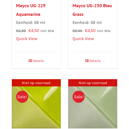
Mayco UG-229
Mayco UG-230 Bleu
Aquamarine
Grass
Eenheid: 59 ml
Eenheid: 59 ml
Oorspronkelijke
Huidige
Oorspronkelijke
Huidige
€
4,50
€
4,50
€
5,30
€
5,30
incl. btw
incl. btw
prijs
prijs
prijs
prijs
Quick View
Quick View
was:
is:
was:
is:
€5,30.
€4,50.
€5,30.
€4,50.
Details
Details
Niet op voorraad
Niet op voorraad
Sale!
Sale!