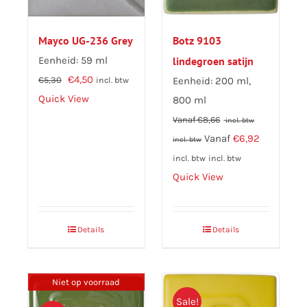
Mayco UG-236 Grey
Botz 9103
Eenheid: 59 ml
lindegroen satijn
Oorspronkelijke
Huidige
€
4,50
€
5,30
Eenheid: 200 ml,
incl. btw
prijs
prijs
Quick View
800 ml
was:
is:
Vanaf
€
8,66
incl. btw
€5,30.
€4,50.
Vanaf
€
6,92
incl. btw
incl. btw
incl. btw
Quick View
Details
Details
Niet op voorraad
Sale!