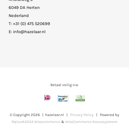
6049 DA Herten
Nederland
T:
+31 (0) 475 520699
E:
info@hazelaar.nl
Betaal veilig via:
© Copyright
2026 | hazelaar.nl |
Privacy Policy
| Powered by
MplusKASSA Woocommerce
&
WooCommerce Kassasysteem