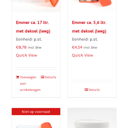
Emmer ca. 17 ltr.
Emmer ca. 5,6 ltr.
met deksel (leeg)
met deksel (leeg)
Eenheid: p.st.
Eenheid: p.st.
€
8,78
€
4,54
incl. btw
incl. btw
Quick View
Quick View
Toevoegen
Details
aan
winkelwagen
Details
Niet op voorraad