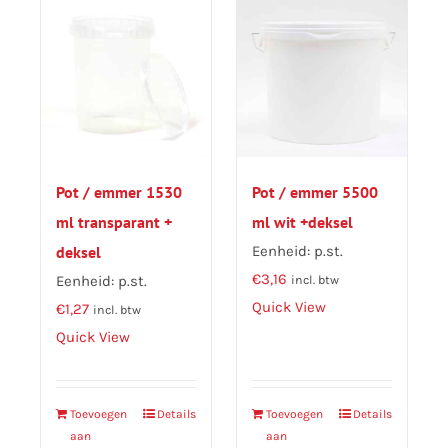
Pot / emmer 1530
Pot / emmer 5500
ml transparant +
ml wit +deksel
deksel
Eenheid: p.st.
€
3,16
Eenheid: p.st.
incl. btw
Quick View
€
1,27
incl. btw
Quick View
Toevoegen
Details
Toevoegen
Details
aan
aan