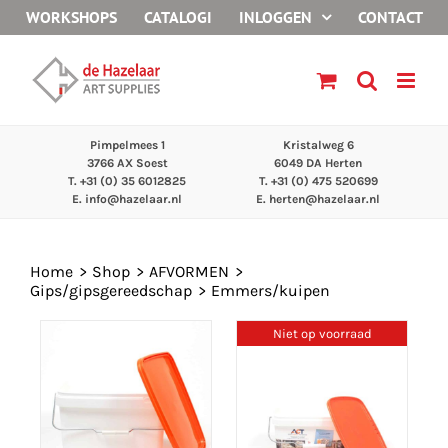
Ga
WORKSHOPS
CATALOGI
INLOGGEN
CONTACT
naar
inhoud
Pimpelmees 1
Kristalweg 6
3766 AX Soest
6049 DA Herten
T. +31 (0) 35 6012825
T. +31 (0) 475 520699
E.
info@hazelaar.nl
E.
herten@hazelaar.nl
Home
Shop
AFVORMEN
Gips/gipsgereedschap
Emmers/kuipen
Niet op voorraad