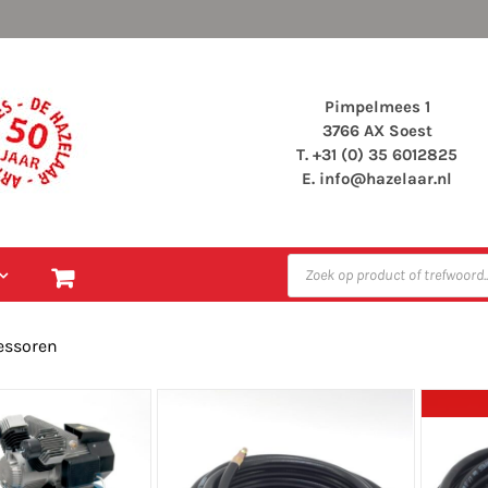
Pimpelmees 1
3766 AX Soest
T. +31 (0) 35 6012825
E.
info@hazelaar.nl
Producten
zoeken
ssoren