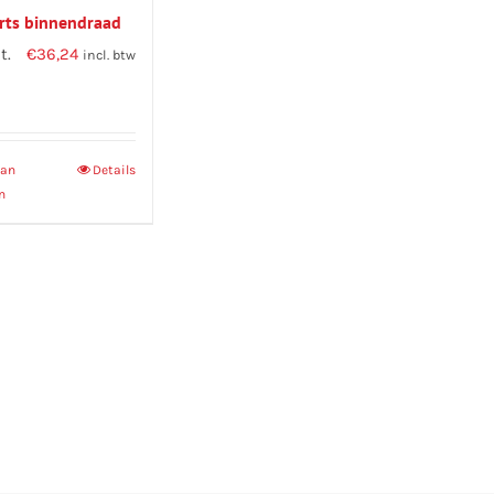
rts binnendraad
t.
€
36,24
incl. btw
aan
Details
n