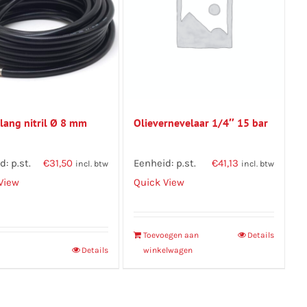
lang nitril Ø 8 mm
Olievernevelaar 1/4″ 15 bar
: p.st.
€
31,50
Eenheid: p.st.
€
41,13
incl. btw
incl. btw
View
Quick View
Toevoegen aan
Details
Details
winkelwagen