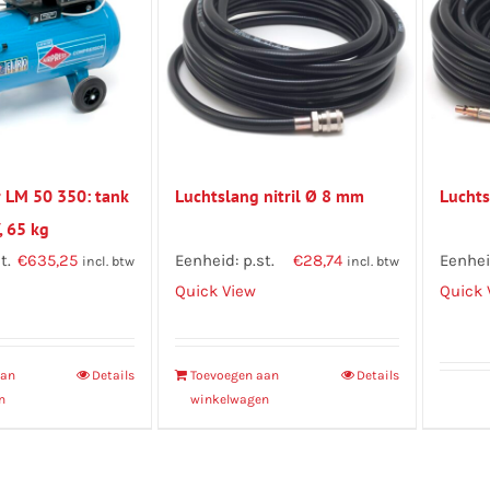
 LM 50 350: tank
Luchtslang nitril Ø 8 mm
Luchts
, 65 kg
t.
€
635,25
Eenheid: p.st.
€
28,74
Eenheid
incl. btw
incl. btw
Quick View
Quick 
aan
Details
Toevoegen aan
Details
n
winkelwagen