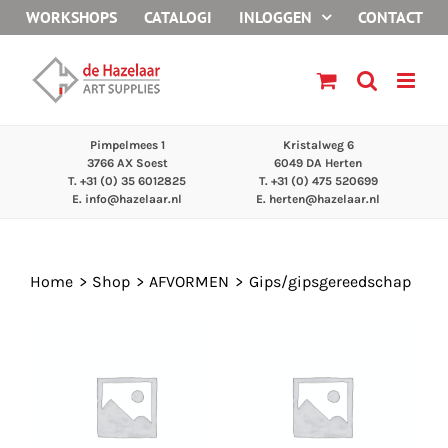
Ga
WORKSHOPS
CATALOGI
INLOGGEN
CONTACT
naar
inhoud
Pimpelmees 1
Kristalweg 6
3766 AX Soest
6049 DA Herten
T. +31 (0) 35 6012825
T. +31 (0) 475 520699
E.
info@hazelaar.nl
E.
herten@hazelaar.nl
Home
Shop
AFVORMEN
Gips/gipsgereedschap