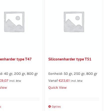
kan
kan
gekozen
gekozen
worden
worden
op
op
de
de
productpagina
productpagina
nenharder type T47
Siliconenharder type T51
d: 40 gr, 200 gr, 800 gr
Eenheid: 50 gr, 250 gr, 800 gr
€
9,07
Vanaf
€
23,61
incl. btw
incl. btw
View
Quick View
s
Dit
Opties
Dit