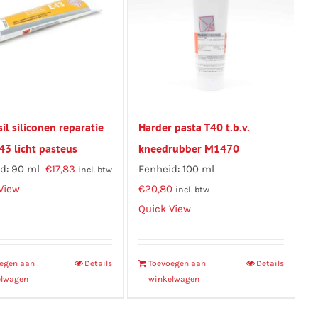
sil siliconen reparatie
Harder pasta T40 t.b.v.
43 licht pasteus
kneedrubber M1470
d: 90 ml
€
17,83
Eenheid: 100 ml
incl. btw
View
€
20,80
incl. btw
Quick View
egen aan
Details
Toevoegen aan
Details
elwagen
winkelwagen