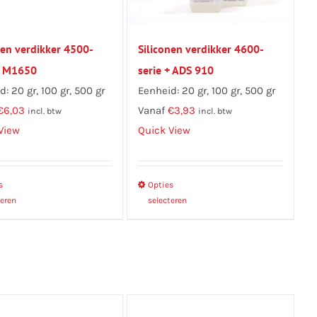
nen verdikker 4500-
Siliconen verdikker 4600-
+ M1650
serie + ADS 910
: 20 gr, 100 gr, 500 gr
Eenheid: 20 gr, 100 gr, 500 gr
€
6,03
Vanaf
€
3,93
incl. btw
incl. btw
View
Quick View
s
Dit
Opties
Dit
teren
selecteren
product
product
heeft
heeft
meerdere
meerdere
variaties.
variaties.
Deze
Deze
optie
optie