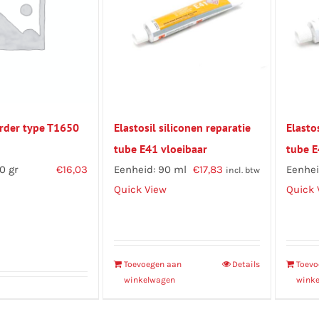
arder type T1650
Elastosil siliconen reparatie
Elasto
tube E41 vloeibaar
tube E
0 gr
€
16,03
Eenheid: 90 ml
€
17,83
Eenhei
incl. btw
Quick View
Quick 
Toevoegen aan
Details
Toevo
winkelwagen
wink