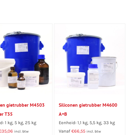
nen gietrubber M4503
Siliconen gietrubber M4600
er T35
A+B
: 1 kg, 5 kg, 25 kg
Eenheid: 1,1 kg, 5,5 kg, 33 kg
€
35,06
Vanaf
€
66,55
incl. btw
incl. btw