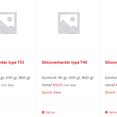
kan
kan
gekozen
gekozen
worden
worden
op
op
de
de
productpagina
productpagina
rder type T35
Siliconenharder type T40
Silico
gr, 250 gr, 800 gr
Eenheid: 40 gr, 200 gr, 800 gr
Eenhei
Vanaf
€
9,07
Vanaf
incl. btw
incl. btw
Quick View
Quick 
Dit
Opties
Dit
Optie