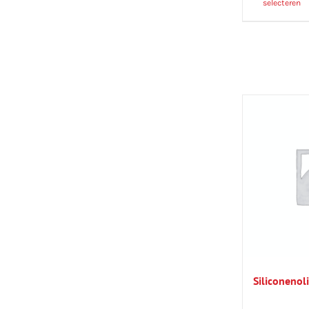
selecteren
Siliconenol