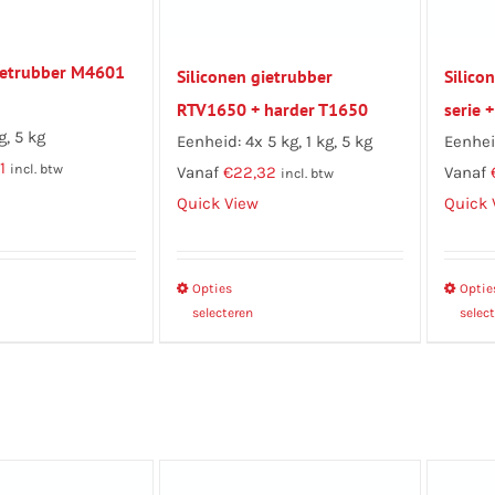
gietrubber M4601
Siliconen gietrubber
Silico
RTV1650 + harder T1650
serie 
g, 5 kg
Eenheid: 4x 5 kg, 1 kg, 5 kg
Eenheid
1
incl. btw
Vanaf
€
22,32
Vanaf
incl. btw
Quick View
Quick 
Dit
Opties
Dit
Optie
selecteren
selec
product
product
heeft
heeft
meerdere
meerdere
variaties.
variaties.
Deze
Deze
optie
optie