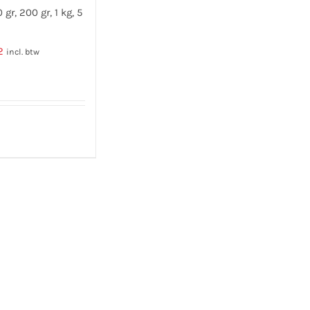
 gr, 200 gr, 1 kg, 5
2
incl. btw
Dit
product
heeft
meerdere
variaties.
Deze
optie
kan
gekozen
worden