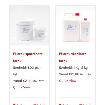
meerdere
variaties.
Deze
optie
kan
gekozen
worden
op
Pliatex spatelbare
Pliatex vloeibare
de
latex
latex
productpagina
Eenheid: 800 gr, 4
Eenheid: 1 kg, 5 kg
kg
Vanaf
€
21,60
incl. btw
Vanaf
€
21,11
Quick View
incl. btw
Quick View