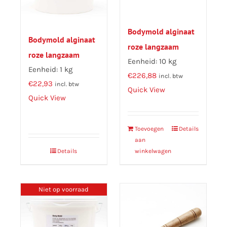
Bodymold alginaat
Bodymold alginaat
roze langzaam
roze langzaam
Eenheid: 10 kg
Eenheid: 1 kg
€
226,88
incl. btw
€
22,93
incl. btw
Quick View
Quick View
Toevoegen
Details
aan
Details
winkelwagen
Niet op voorraad