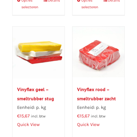
Opties
Dit
Details
Opties
Dit
Details
selecteren
selecteren
product
product
heeft
heeft
meerdere
meerdere
variaties.
variaties.
Deze
Deze
optie
optie
kan
kan
gekozen
gekozen
worden
worden
op
op
Vinyflex geel –
Vinyflex rood –
de
de
smeltrubber stug
smeltrubber zacht
productpagina
productpagina
Eenheid: p. kg
Eenheid: p. kg
€
15,67
€
15,67
incl. btw
incl. btw
Quick View
Quick View