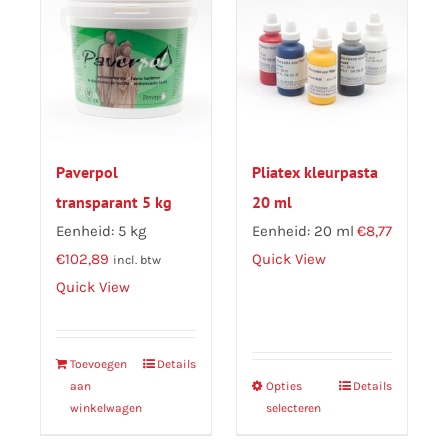
Paverpol
Pliatex kleurpasta
transparant 5 kg
20 ml
Eenheid: 5 kg
Eenheid: 20 ml
€
8,77
€
102,89
Quick View
incl. btw
Quick View
Toevoegen
Details
aan
Opties
Dit
Details
winkelwagen
selecteren
product
heeft