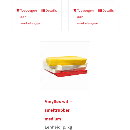
Toevoegen
Details
Toevoegen
Details
aan
aan
winkelwagen
winkelwagen
Vinyflex wit –
smeltrubber
medium
Eenheid: p. kg