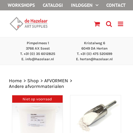
Ga
WORKSHOPS
CATALOGI
INLOGGEN
CONTACT
naar
inhoud
Pimpelmees 1
Kristalweg 6
3766 AX Soest
6049 DA Herten
T. +31 (0) 35 6012825
T. +31 (0) 475 520699
E.
info@hazelaar.nl
E.
herten@hazelaar.nl
Home
Shop
AFVORMEN
Andere afvormmaterialen
Niet op voorraad