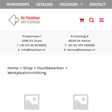
Ga
WORKSHOPS
CATALOGI
INLOGGEN
CONTACT
naar
inhoud
Pimpelmees 1
Kristalweg 6
3766 AX Soest
6049 DA Herten
T. +31 (0) 35 6012825
T. +31 (0) 475 520699
E.
info@hazelaar.nl
E.
herten@hazelaar.nl
Home
Shop
Houtbewerken
Werkplaatsinrichting