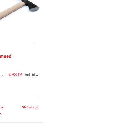
smeed
t.
€
93,12
incl. btw
aan
Details
n