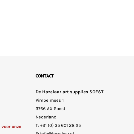
CONTACT
De Hazelaar art supplies SOEST
Pimpelmees 1
3766 AX Soest
Nederland
T:
+31 (0) 35 601 28 25
n voor onze
E:
info@hazelaar.nl