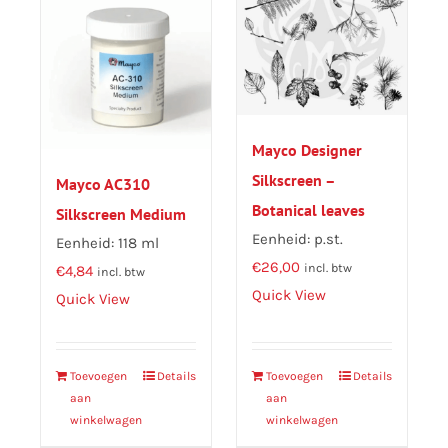
Mayco Designer
Silkscreen –
Mayco AC310
Botanical leaves
Silkscreen Medium
Eenheid: p.st.
Eenheid: 118 ml
€
26,00
incl. btw
€
4,84
incl. btw
Quick View
Quick View
Toevoegen
Details
Toevoegen
Details
aan
aan
winkelwagen
winkelwagen