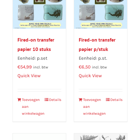
Fired-on transfer
Fired-on transfer
papier 10 stuks
papier p/stuk
Eenheid: p.set
Eenheid: p.st.
€
54,99
€
6,50
incl. btw
incl. btw
Quick View
Quick View
Toevoegen
Details
Toevoegen
Details
aan
aan
winkelwagen
winkelwagen