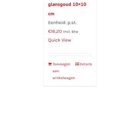
glansgoud 10×10
cm
Eenheid: p.st.
€
16,20
incl. btw
Quick View
Toevoegen
Details
aan
winkelwagen