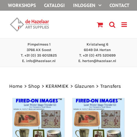
Ga
WORKSHOPS
CATALOGI
INLOGGEN
CONTACT
naar
inhoud
Pimpelmees 1
Kristalweg 6
3766 AX Soest
6049 DA Herten
T. +31 (0) 35 6012825
T. +31 (0) 475 520699
E.
info@hazelaar.nl
E.
herten@hazelaar.nl
Home
Shop
KERAMIEK
Glazuren
Transfers