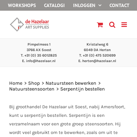
Ga
WORKSHOPS
CATALOGI
INLOGGEN
CONTACT
naar
inhoud
Pimpelmees 1
Kristalweg 6
3766 AX Soest
6049 DA Herten
T. +31 (0) 35 6012825
T. +31 (0) 475 520699
E.
info@hazelaar.nl
E.
herten@hazelaar.nl
Home
Shop
Natuursteen bewerken
Natuursteensoorten
Serpentijn bestellen
Bij groothandel De Hazelaar uit Soest, nabij Amersfoort,
kunt u serpentijn bestellen. Serpentijn is een
verzamelnaam voor een grote groep steensoorten. Hij
wordt veel gebruikt om te bewerken, zoals om uit te