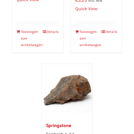
€
3,25
incl. btw
Quick View
Toevoegen
Details
Toevoegen
Details
aan
aan
winkelwagen
winkelwagen
Springstone
Eenheid: p. kg