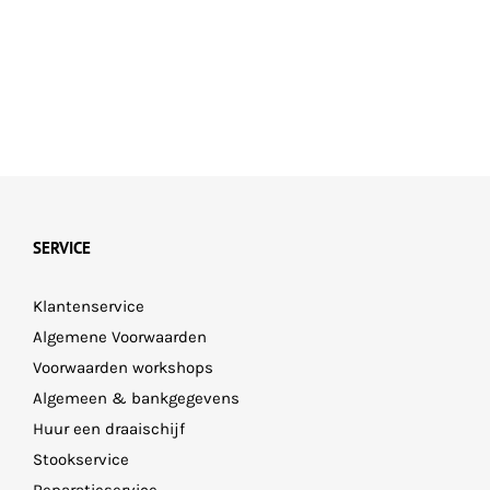
gekozen
worden
op
de
productpagina
SERVICE
Klantenservice
Algemene Voorwaarden
Voorwaarden workshops
Algemeen & bankgegevens
Huur een draaischijf
Stookservice