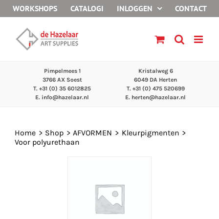
Ga
WORKSHOPS
CATALOGI
INLOGGEN
CONTACT
naar
inhoud
Pimpelmees 1
Kristalweg 6
3766 AX Soest
6049 DA Herten
T. +31 (0) 35 6012825
T. +31 (0) 475 520699
E.
info@hazelaar.nl
E.
herten@hazelaar.nl
Home
Shop
AFVORMEN
Kleurpigmenten
Voor polyurethaan