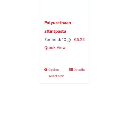
Polyurethaan
aftintpasta
Eenheid: 10 gr
€
5,25
Quick View
Opties
Dit
Details
selecteren
product
heeft
meerdere
variaties.
Deze
optie
kan