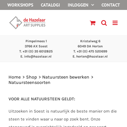
Ga
WORKSHOPS
CATALOGI
INLOGGEN
CONTACT
naar
inhoud
Pimpelmees 1
Kristalweg 6
3766 AX Soest
6049 DA Herten
T. +31 (0) 35 6012825
T. +31 (0) 475 520699
E.
info@hazelaar.nl
E.
herten@hazelaar.nl
Home
Shop
Natuursteen bewerken
Natuursteensoorten
VOOR ALLE NATUURSTEEN GELDT:
Uitzoeken in Soest is natuurlijk de beste manier om die
steen te vinden waar u naar op zoek bent. Onze