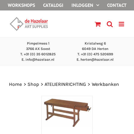
Ga
WORKSHOPS
CATALOGI
INLOGGEN
CONTACT
naar
inhoud
Pimpelmees 1
Kristalweg 6
3766 AX Soest
6049 DA Herten
T. +31 (0) 35 6012825
T. +31 (0) 475 520699
E.
info@hazelaar.nl
E.
herten@hazelaar.nl
Home
Shop
ATELIERINRICHTING
Werkbanken