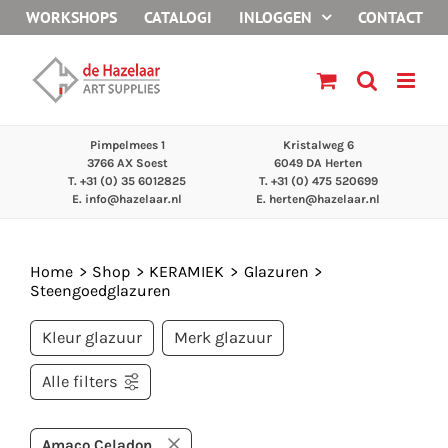
Ga
WORKSHOPS
CATALOGI
INLOGGEN
CONTACT
naar
inhoud
Pimpelmees 1
Kristalweg 6
3766 AX Soest
6049 DA Herten
T. +31 (0) 35 6012825
T. +31 (0) 475 520699
E.
info@hazelaar.nl
E.
herten@hazelaar.nl
Home
Shop
KERAMIEK
Glazuren
Steengoedglazuren
Kleur glazuur
Merk glazuur
Alle filters
Amaco Celadon