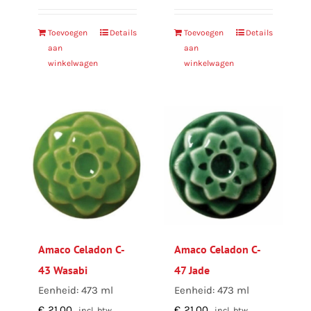
Toevoegen
Details
Toevoegen
Details
aan
aan
winkelwagen
winkelwagen
Amaco Celadon C-
Amaco Celadon C-
43 Wasabi
47 Jade
Eenheid: 473 ml
Eenheid: 473 ml
€
21,00
€
21,00
incl. btw
incl. btw