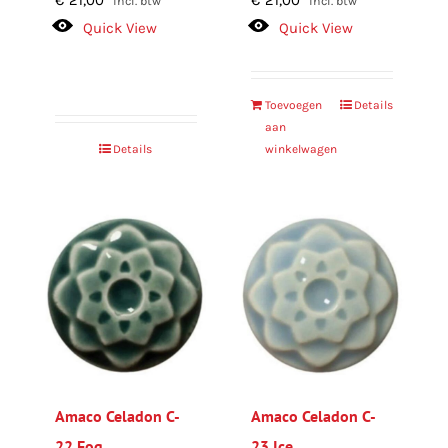
incl. btw
incl. btw
Quick View
Quick View
Toevoegen
Details
aan
Details
winkelwagen
Amaco Celadon C-
Amaco Celadon C-
22 Fog
23 Ice