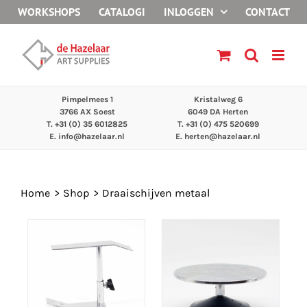
Ga
WORKSHOPS
CATALOGI
INLOGGEN
CONTACT
naar
inhoud
Pimpelmees 1
Kristalweg 6
3766 AX Soest
6049 DA Herten
T. +31 (0) 35 6012825
T. +31 (0) 475 520699
E.
info@hazelaar.nl
E.
herten@hazelaar.nl
Home
Shop
Draaischijven metaal