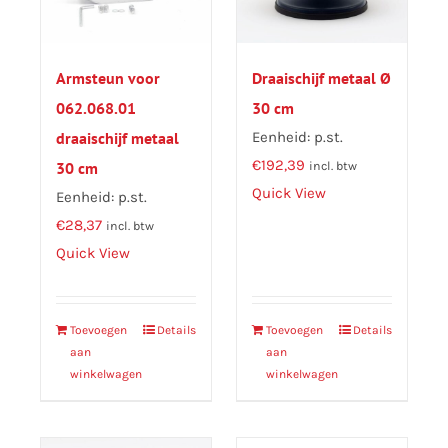
Armsteun voor
Draaischijf metaal Ø
062.068.01
30 cm
draaischijf metaal
Eenheid: p.st.
€
192,39
30 cm
incl. btw
Quick View
Eenheid: p.st.
€
28,37
incl. btw
Quick View
Toevoegen
Details
Toevoegen
Details
aan
aan
winkelwagen
winkelwagen