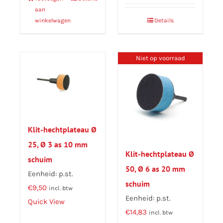
aan
winkelwagen
Details
Niet op voorraad
Klit-hechtplateau Ø
25, Ø 3 as 10 mm
Klit-hechtplateau Ø
schuim
50, Ø 6 as 20 mm
Eenheid: p.st.
schuim
€
9,50
incl. btw
Eenheid: p.st.
Quick View
€
14,83
incl. btw