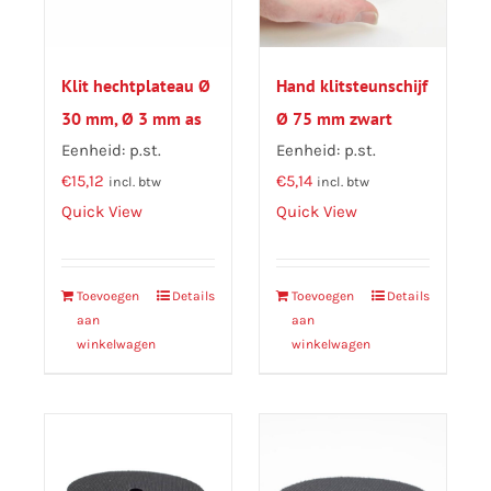
Klit hechtplateau Ø
Hand klitsteunschijf
30 mm, Ø 3 mm as
Ø 75 mm zwart
Eenheid: p.st.
Eenheid: p.st.
€
15,12
€
5,14
incl. btw
incl. btw
Quick View
Quick View
Toevoegen
Details
Toevoegen
Details
aan
aan
winkelwagen
winkelwagen