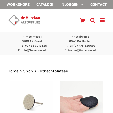
Ga
WORKSHOPS
CATALOGI
INLOGGEN
CONTACT
naar
inhoud
Pimpelmees 1
Kristalweg 6
3766 AX Soest
6049 DA Herten
T. +31 (0) 35 6012825
T. +31 (0) 475 520699
E.
info@hazelaar.nl
E.
herten@hazelaar.nl
Home
Shop
Klithechtplateau