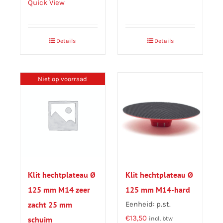
Quick View
Details
Details
Niet op voorraad
Klit hechtplateau Ø
Klit hechtplateau Ø
125 mm M14 zeer
125 mm M14-hard
zacht 25 mm
Eenheid: p.st.
€
13,50
schuim
incl. btw