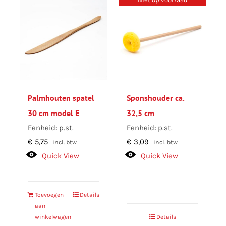
Palmhouten spatel
Sponshouder ca.
30 cm model E
32,5 cm
Eenheid: p.st.
Eenheid: p.st.
€
5,75
€
3,09
incl. btw
incl. btw
Quick View
Quick View
Toevoegen
Details
aan
winkelwagen
Details