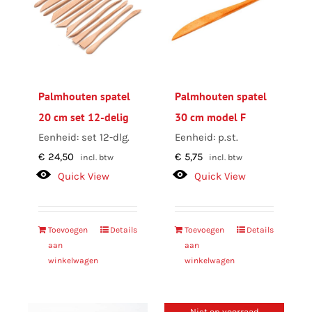
Palmhouten spatel
Palmhouten spatel
20 cm set 12-delig
30 cm model F
Eenheid: set 12-dlg.
Eenheid: p.st.
€
24,50
€
5,75
incl. btw
incl. btw
Quick View
Quick View
Toevoegen
Details
Toevoegen
Details
aan
aan
winkelwagen
winkelwagen
Niet op voorraad