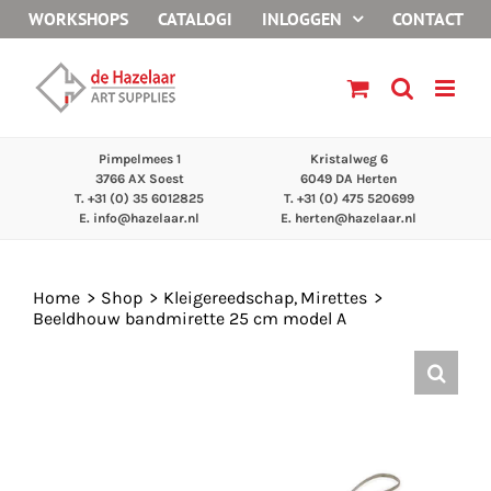
Ga
WORKSHOPS
CATALOGI
INLOGGEN
CONTACT
naar
inhoud
Pimpelmees 1
Kristalweg 6
3766 AX Soest
6049 DA Herten
T. +31 (0) 35 6012825
T. +31 (0) 475 520699
E.
info@hazelaar.nl
E.
herten@hazelaar.nl
Home
Shop
Kleigereedschap
Mirettes
Beeldhouw bandmirette 25 cm model A