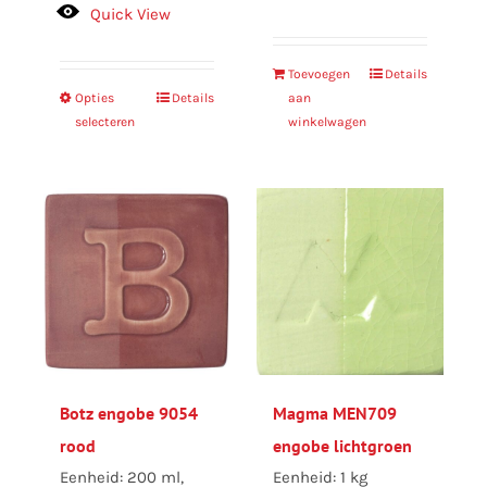
Quick View
Toevoegen
Details
Opties
Dit
Details
aan
selecteren
winkelwagen
product
heeft
meerdere
variaties.
Deze
optie
kan
gekozen
worden
op
Botz engobe 9054
Magma MEN709
de
rood
engobe lichtgroen
productpagina
Eenheid: 200 ml,
Eenheid: 1 kg