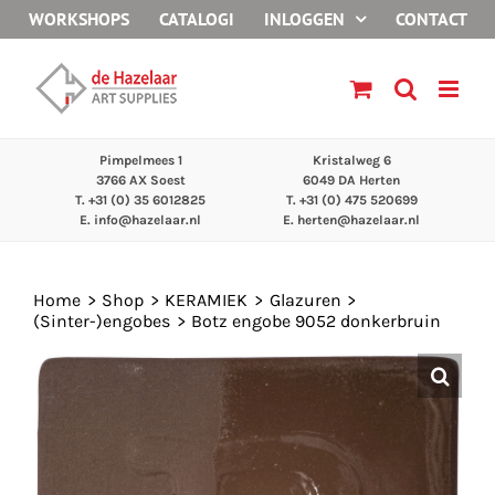
Ga
WORKSHOPS
CATALOGI
INLOGGEN
CONTACT
naar
inhoud
Pimpelmees 1
Kristalweg 6
3766 AX Soest
6049 DA Herten
T. +31 (0) 35 6012825
T. +31 (0) 475 520699
E.
info@hazelaar.nl
E.
herten@hazelaar.nl
Home
Shop
KERAMIEK
Glazuren
(Sinter-)engobes
Botz engobe 9052 donkerbruin