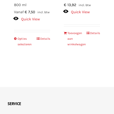
800 ml
€
13,92
incl. btw
Vanaf
€
7,50
Quick View
incl. btw
Quick View
Toevoegen
Details
Opties
Dit
Details
aan
selecteren
winkelwagen
product
heeft
meerdere
variaties.
Deze
optie
kan
gekozen
worden
SERVICE
op