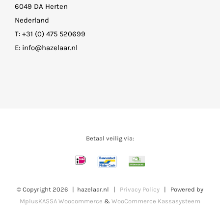
6049 DA Herten
Nederland
T:
+31 (0) 475 520699
E:
info@hazelaar.nl
Betaal veilig via:
© Copyright
2026 | hazelaar.nl |
Privacy Policy
| Powered by
MplusKASSA Woocommerce
&
WooCommerce Kassasysteem