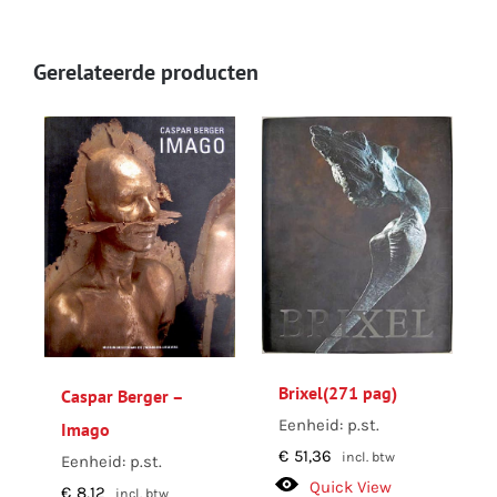
Gerelateerde producten
Brixel(271 pag)
Caspar Berger –
Eenheid: p.st.
Imago
€
51,36
incl. btw
Eenheid: p.st.
Quick View
€
8,12
incl. btw