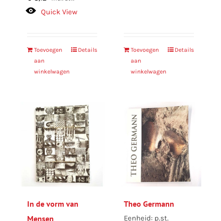
Quick View
Toevoegen
Details
Toevoegen
Details
aan
aan
winkelwagen
winkelwagen
In de vorm van
Theo Germann
Mensen
Eenheid: p.st.