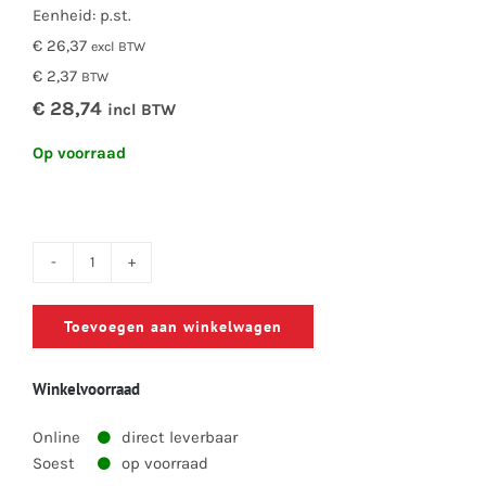
Eenheid: p.st.
€ 26,37
excl BTW
€ 2,37
BTW
€ 28,74
incl BTW
Op voorraad
Marti
de
Toevoegen aan winkelwagen
Greef
aantal
Winkelvoorraad
Online
direct leverbaar
Soest
op voorraad