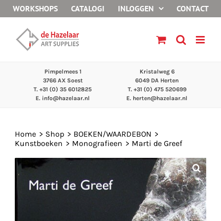
Ga
WORKSHOPS
CATALOGI
INLOGGEN
CONTACT
naar
inhoud
Pimpelmees 1
Kristalweg 6
3766 AX Soest
6049 DA Herten
T. +31 (0) 35 6012825
T. +31 (0) 475 520699
E.
info@hazelaar.nl
E.
herten@hazelaar.nl
Home
Shop
BOEKEN/WAARDEBON
Kunstboeken
Monografieen
Marti de Greef