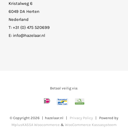
Kristalweg 6
6049 DA Herten
Nederland
T:
+31 (0) 475 520699
E:
info@hazelaar.nl
Betaal veilig via:
© Copyright
2026 | hazelaar.nl |
Privacy Policy
| Powered by
MplusKASSA Woocommerce
&
WooCommerce Kassasysteem