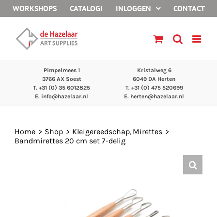
Ga
WORKSHOPS
CATALOGI
INLOGGEN
CONTACT
naar
inhoud
Pimpelmees 1
Kristalweg 6
3766 AX Soest
6049 DA Herten
T. +31 (0) 35 6012825
T. +31 (0) 475 520699
E.
info@hazelaar.nl
E.
herten@hazelaar.nl
Home
Shop
Kleigereedschap
Mirettes
Bandmirettes 20 cm set 7-delig