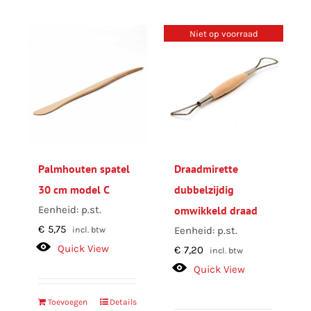
Niet op voorraad
Palmhouten spatel
Draadmirette
30 cm model C
dubbelzijdig
Eenheid: p.st.
omwikkeld draad
€
5,75
Eenheid: p.st.
incl. btw
Quick View
€
7,20
incl. btw
Quick View
Toevoegen
Details