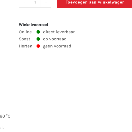
Toevoegen aan winkelwagen
Bord
middelgroot
(D
Winkelvoorraad
23
Online
direct leverbaar
cm,
Soest
op voorraad
Herten
geen voorraad
H
4.5
cm)
aantal
60 °C
st.