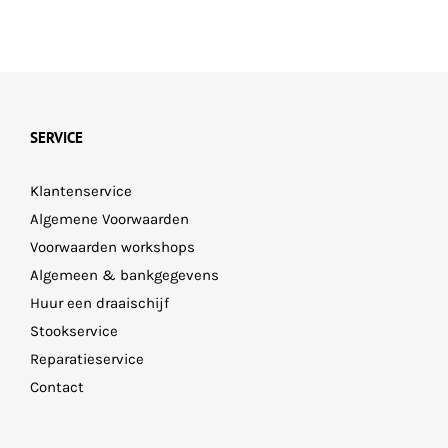
Deze
Deze
optie
optie
kan
kan
gekozen
gekozen
worden
worden
SERVICE
op
op
Klantenservice
de
de
Algemene Voorwaarden
productpagina
productpagina
Voorwaarden workshops
Algemeen & bankgegevens
Huur een draaischijf
Stookservice
Reparatieservice
Contact