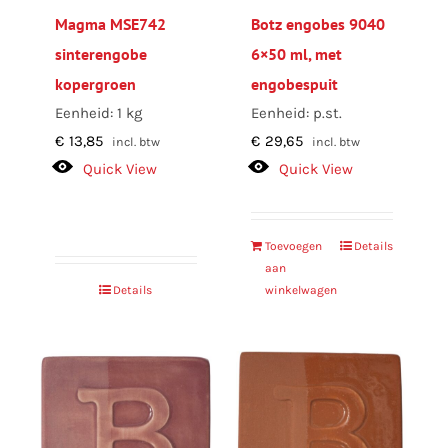
Magma MSE742
Botz engobes 9040
sinterengobe
6×50 ml, met
kopergroen
engobespuit
Eenheid: 1 kg
Eenheid: p.st.
€
13,85
€
29,65
incl. btw
incl. btw
Quick View
Quick View
Toevoegen
Details
aan
Details
winkelwagen