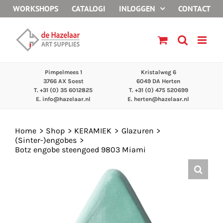
Ga
WORKSHOPS
CATALOGI
INLOGGEN
CONTACT
naar
inhoud
Pimpelmees 1
Kristalweg 6
3766 AX Soest
6049 DA Herten
T. +31 (0) 35 6012825
T. +31 (0) 475 520699
E.
info@hazelaar.nl
E.
herten@hazelaar.nl
Home
Shop
KERAMIEK
Glazuren
(Sinter-)engobes
Botz engobe steengoed 9803 Miami