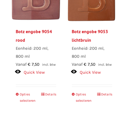
Botz engobe 9054
Botz engobe 9053
rood
lichtbruin
Eenheid: 200 ml,
Eenheid: 200 ml,
800 ml
800 ml
Vanaf
€
7,50
Vanaf
€
7,50
incl. btw
incl. btw
Quick View
Quick View
Opties
Dit
Details
Opties
Dit
Details
selecteren
selecteren
product
product
heeft
heeft
meerdere
meerdere
variaties.
variaties.