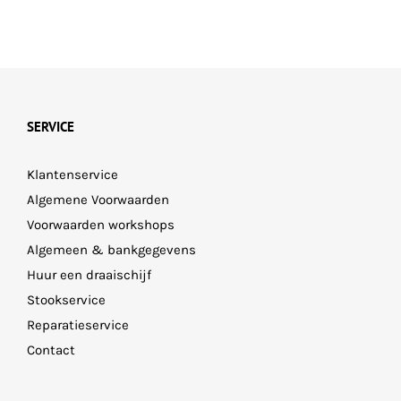
Deze
Deze
optie
optie
kan
kan
gekozen
gekozen
worden
worden
SERVICE
op
op
Klantenservice
de
de
Algemene Voorwaarden
productpagina
productpagina
Voorwaarden workshops
Algemeen & bankgegevens
Huur een draaischijf
Stookservice
Reparatieservice
Contact