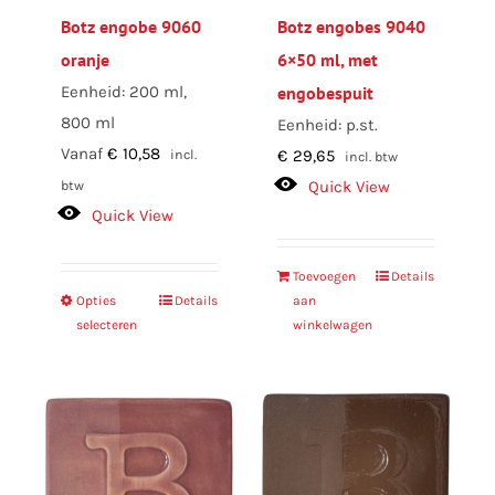
Botz engobe 9060
Botz engobes 9040
oranje
6×50 ml, met
Eenheid: 200 ml,
engobespuit
800 ml
Eenheid: p.st.
Vanaf
€
10,58
€
29,65
incl.
incl. btw
Quick View
btw
Quick View
Toevoegen
Details
Opties
Dit
Details
aan
selecteren
winkelwagen
product
heeft
meerdere
variaties.
Deze
optie