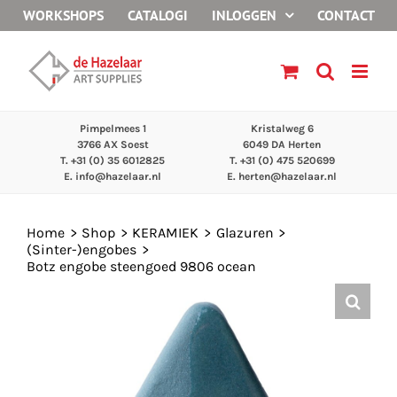
Ga
WORKSHOPS
CATALOGI
INLOGGEN
CONTACT
naar
inhoud
Pimpelmees 1
Kristalweg 6
3766 AX Soest
6049 DA Herten
T. +31 (0) 35 6012825
T. +31 (0) 475 520699
E.
info@hazelaar.nl
E.
herten@hazelaar.nl
Home
Shop
KERAMIEK
Glazuren
(Sinter-)engobes
Botz engobe steengoed 9806 ocean