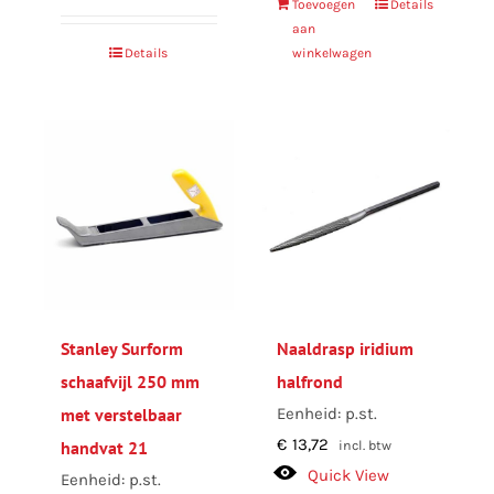
Toevoegen
Details
aan
Details
winkelwagen
Stanley Surform
Naaldrasp iridium
schaafvijl 250 mm
halfrond
met verstelbaar
Eenheid: p.st.
€
13,72
handvat 21
incl. btw
Quick View
Eenheid: p.st.