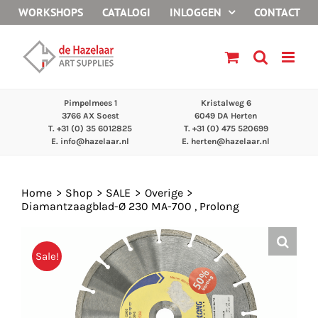
Ga
WORKSHOPS
CATALOGI
INLOGGEN
CONTACT
naar
inhoud
Pimpelmees 1
Kristalweg 6
3766 AX Soest
6049 DA Herten
T. +31 (0) 35 6012825
T. +31 (0) 475 520699
E.
info@hazelaar.nl
E.
herten@hazelaar.nl
Home
Shop
SALE
Overige
Diamantzaagblad-Ø 230 MA-700 , Prolong
Sale!