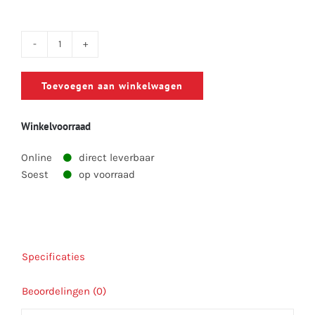
Diamantzaagblad-
Ø
Toevoegen aan winkelwagen
230
MA-
Winkelvoorraad
700
,
Online
direct leverbaar
Prolong
Soest
op voorraad
aantal
Specificaties
Beoordelingen (0)