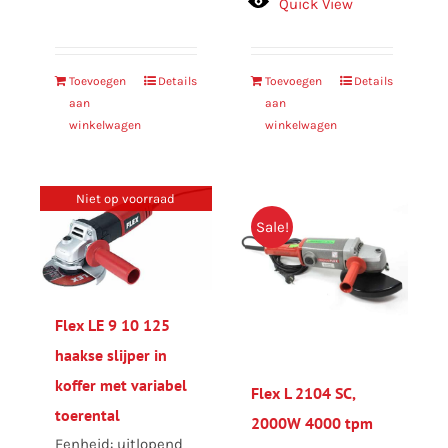
Quick View
Toevoegen
Details
Toevoegen
Details
aan
aan
winkelwagen
winkelwagen
Niet op voorraad
Sale!
Flex LE 9 10 125
haakse slijper in
koffer met variabel
Flex L 2104 SC,
toerental
2000W 4000 tpm
Eenheid: uitlopend