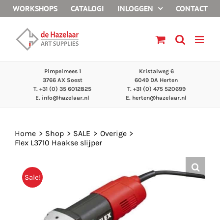
Ga
WORKSHOPS
CATALOGI
INLOGGEN
CONTACT
naar
inhoud
Pimpelmees 1
Kristalweg 6
3766 AX Soest
6049 DA Herten
T. +31 (0) 35 6012825
T. +31 (0) 475 520699
E.
info@hazelaar.nl
E.
herten@hazelaar.nl
Home
Shop
SALE
Overige
Flex L3710 Haakse slijper
Sale!