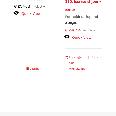
230, haakse slijper +
€
294,03
incl. btw
aanlo
Quick View
Eenheid: uitlopend
€
411,57
Oorspronkelijke
Huidige
€
246,94
incl. btw
prijs
prijs
Quick View
was:
is:
€411,57.
€246,94.
Toevoegen
Details
aan
Details
winkelwagen