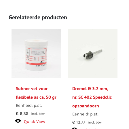
Gerelateerde producten
Suhner vet voor
Dremel Ø 3.2 mm,
flexibele as ca. 50 gr
nr. SC 402 Speedclic
Eenheid: p.st.
opspandoorn
€
6,35
Eenheid: p.st.
incl. btw
Quick View
€
13,77
incl. btw