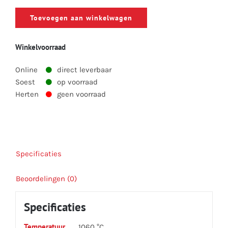
medium
Toevoegen aan winkelwagen
(D
10.5
Winkelvoorraad
cm,
H
Online
direct leverbaar
8
Soest
op voorraad
cm
Herten
geen voorraad
-
300
ml)
aantal
Specificaties
Beoordelingen (0)
Specificaties
Temperatuur
1060 °C