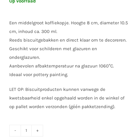
Op voorraad
Een middelgroot koffiekopje. Hoogte 8 cm, diameter 10.5
cm, inhoud ca. 300 ml.
Reeds biscuitgebakken en direct klaar om te decoreren.
Geschikt voor schilderen met glazuren en
onderglazuren.
Aanbevolen afbaktemperatuur na glazuur: 1060°C.
Ideaal voor pottery painting.
LET OP: Biscuitproducten kunnen vanwege de
kwetsbaarheid enkel opgehaald worden in de winkel of
op pallet worden verzonden (géén pakketzending).
Koffiekop