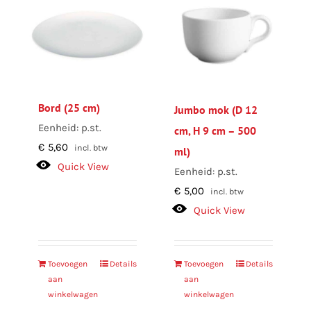
Bord (25 cm)
Jumbo mok (D 12
Eenheid: p.st.
cm, H 9 cm – 500
€
5,60
incl. btw
ml)
Quick View
Eenheid: p.st.
€
5,00
incl. btw
Quick View
Toevoegen
Details
Toevoegen
Details
aan
aan
winkelwagen
winkelwagen