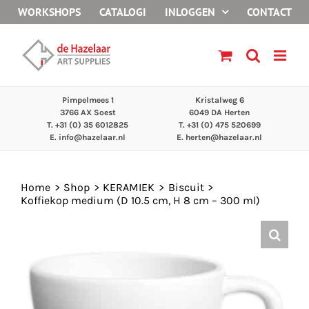
Ga
WORKSHOPS
CATALOGI
INLOGGEN
CONTACT
naar
inhoud
Pimpelmees 1
Kristalweg 6
3766 AX Soest
6049 DA Herten
T. +31 (0) 35 6012825
T. +31 (0) 475 520699
E.
info@hazelaar.nl
E.
herten@hazelaar.nl
Home
Shop
KERAMIEK
Biscuit
Koffiekop medium (D 10.5 cm, H 8 cm – 300 ml)