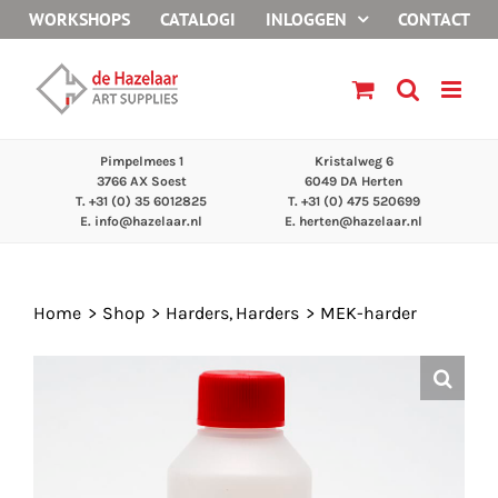
Ga
WORKSHOPS
CATALOGI
INLOGGEN
CONTACT
naar
inhoud
Pimpelmees 1
Kristalweg 6
3766 AX Soest
6049 DA Herten
T. +31 (0) 35 6012825
T. +31 (0) 475 520699
E.
info@hazelaar.nl
E.
herten@hazelaar.nl
Home
Shop
Harders
Harders
MEK-harder