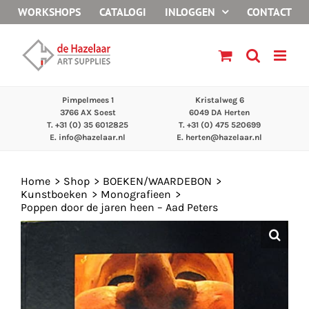
Ga
WORKSHOPS
CATALOGI
INLOGGEN
CONTACT
naar
inhoud
Pimpelmees 1
Kristalweg 6
3766 AX Soest
6049 DA Herten
T. +31 (0) 35 6012825
T. +31 (0) 475 520699
E.
info@hazelaar.nl
E.
herten@hazelaar.nl
Home
Shop
BOEKEN/WAARDEBON
Kunstboeken
Monografieen
Poppen door de jaren heen – Aad Peters