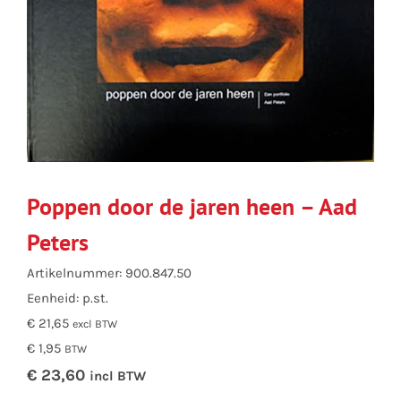
Poppen door de jaren heen – Aad
Peters
Artikelnummer: 900.847.50
Eenheid: p.st.
€ 21,65
excl BTW
€ 1,95
BTW
€ 23,60
incl BTW