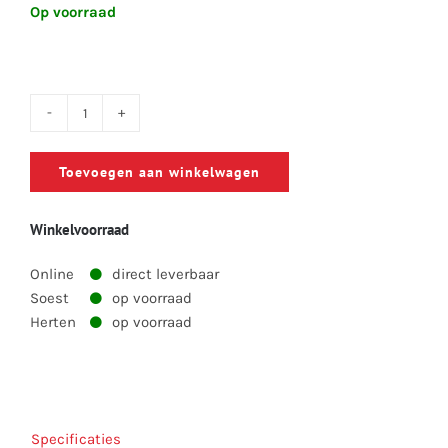
Op voorraad
Poppen
door
Toevoegen aan winkelwagen
de
jaren
Winkelvoorraad
heen
-
Online
direct leverbaar
Aad
Soest
op voorraad
Peters
Herten
op voorraad
aantal
Specificaties