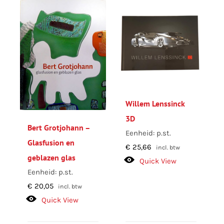
Willem Lenssinck
3D
Bert Grotjohann –
Eenheid: p.st.
Glasfusion en
€
25,66
incl. btw
geblazen glas
Quick View
Eenheid: p.st.
€
20,05
incl. btw
Quick View