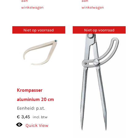
aan
aan
winkelwagen
winkelwagen
Niet op voorraad
Niet op voorraad
Krompasser
aluminium 20 cm
Eenheid: p.st.
€
3,45
incl. btw
Quick View