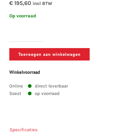
€ 195,60
incl BTW
Op voorraad
Profielaftaster
5x20
Toevoegen aan winkelwagen
cm
aantal
Winkelvoorraad
Online
direct leverbaar
Soest
op voorraad
Specificaties