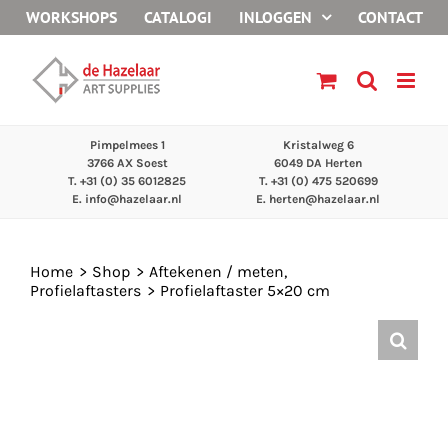
Ga
WORKSHOPS
CATALOGI
INLOGGEN
CONTACT
naar
inhoud
Pimpelmees 1
Kristalweg 6
3766 AX Soest
6049 DA Herten
T. +31 (0) 35 6012825
T. +31 (0) 475 520699
E.
info@hazelaar.nl
E.
herten@hazelaar.nl
Home
Shop
Aftekenen / meten
Profielaftasters
Profielaftaster 5×20 cm