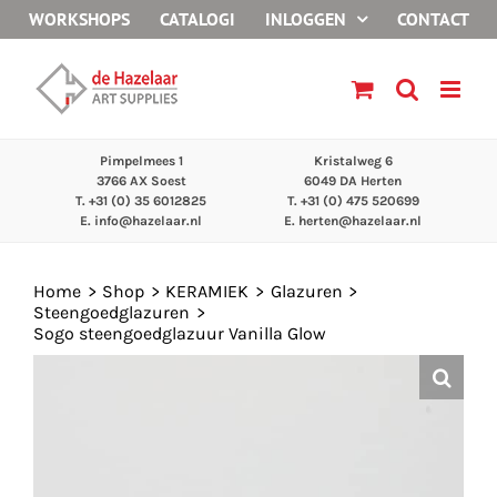
Ga
WORKSHOPS
CATALOGI
INLOGGEN
CONTACT
naar
inhoud
Pimpelmees 1
Kristalweg 6
3766 AX Soest
6049 DA Herten
T. +31 (0) 35 6012825
T. +31 (0) 475 520699
E.
info@hazelaar.nl
E.
herten@hazelaar.nl
Home
Shop
KERAMIEK
Glazuren
Steengoedglazuren
Sogo steengoedglazuur Vanilla Glow