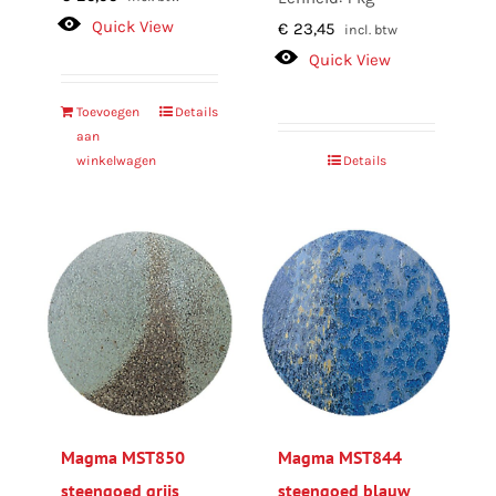
Quick View
€
23,45
incl. btw
Quick View
Toevoegen
Details
aan
winkelwagen
Details
Magma MST850
Magma MST844
steengoed grijs
steengoed blauw