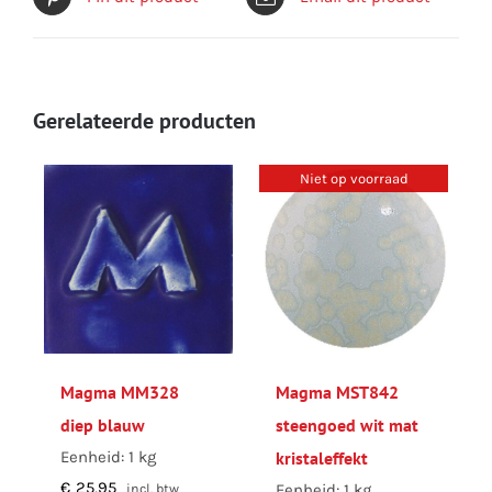
Gerelateerde producten
Niet op voorraad
Magma MM328
Magma MST842
diep blauw
steengoed wit mat
Eenheid: 1 kg
kristaleffekt
€
25,95
Eenheid: 1 kg
incl. btw